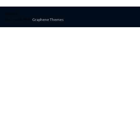
© 2026 .
Made with
by
Graphene Themes
.