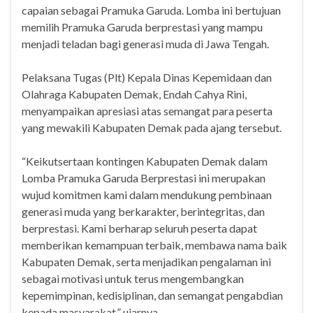
capaian sebagai Pramuka Garuda. Lomba ini bertujuan
memilih Pramuka Garuda berprestasi yang mampu
menjadi teladan bagi generasi muda di Jawa Tengah.
Pelaksana Tugas (Plt) Kepala Dinas Kepemidaan dan
Olahraga Kabupaten Demak, Endah Cahya Rini,
menyampaikan apresiasi atas semangat para peserta
yang mewakili Kabupaten Demak pada ajang tersebut.
“Keikutsertaan kontingen Kabupaten Demak dalam
Lomba Pramuka Garuda Berprestasi ini merupakan
wujud komitmen kami dalam mendukung pembinaan
generasi muda yang berkarakter, berintegritas, dan
berprestasi. Kami berharap seluruh peserta dapat
memberikan kemampuan terbaik, membawa nama baik
Kabupaten Demak, serta menjadikan pengalaman ini
sebagai motivasi untuk terus mengembangkan
kepemimpinan, kedisiplinan, dan semangat pengabdian
kepada masyarakat,” ujarnya.