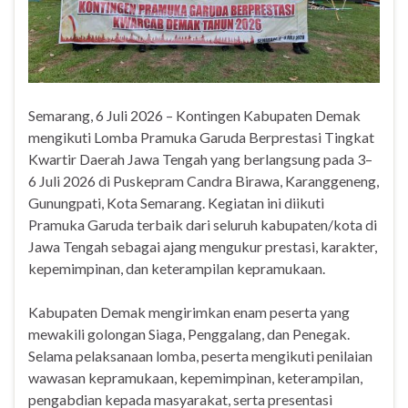
Semarang, 6 Juli 2026 – Kontingen Kabupaten Demak
mengikuti Lomba Pramuka Garuda Berprestasi Tingkat
Kwartir Daerah Jawa Tengah yang berlangsung pada 3–
6 Juli 2026 di Puskepram Candra Birawa, Karanggeneng,
Gunungpati, Kota Semarang. Kegiatan ini diikuti
Pramuka Garuda terbaik dari seluruh kabupaten/kota di
Jawa Tengah sebagai ajang mengukur prestasi, karakter,
kepemimpinan, dan keterampilan kepramukaan.
Kabupaten Demak mengirimkan enam peserta yang
mewakili golongan Siaga, Penggalang, dan Penegak.
Selama pelaksanaan lomba, peserta mengikuti penilaian
wawasan kepramukaan, kepemimpinan, keterampilan,
pengabdian kepada masyarakat, serta presentasi