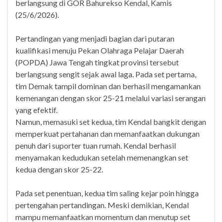
berlangsung di GOR Bahurekso Kendal, Kamis
(25/6/2026).
Pertandingan yang menjadi bagian dari putaran
kualifikasi menuju Pekan Olahraga Pelajar Daerah
(POPDA) Jawa Tengah tingkat provinsi tersebut
berlangsung sengit sejak awal laga. Pada set pertama,
tim Demak tampil dominan dan berhasil mengamankan
kemenangan dengan skor 25-21 melalui variasi serangan
yang efektif.
Namun, memasuki set kedua, tim Kendal bangkit dengan
memperkuat pertahanan dan memanfaatkan dukungan
penuh dari suporter tuan rumah. Kendal berhasil
menyamakan kedudukan setelah memenangkan set
kedua dengan skor 25-22.
Pada set penentuan, kedua tim saling kejar poin hingga
pertengahan pertandingan. Meski demikian, Kendal
mampu memanfaatkan momentum dan menutup set