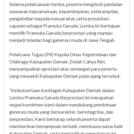
Selama pelaksanaan lomba, peserta mengikuti penilaian
wawasan kepramukaan, kepemimpinan, keterampilan,
pengabdian kepada masyarakat, serta presentasi
capaian sebagai Pramuka Garuda. Lomba ini bertujuan
memilih Pramuka Garuda berprestasi yang mampu
menjadi teladan bagi generasi muda di Jawa Tengah.
Pelaksana Tugas (Plt) Kepala Dinas Kepemidaan dan
Olahraga Kabupaten Demak, Endah Cahya Rini,
menyampaikan apresiasi atas semangat para peserta
yang mewakili Kabupaten Demak pada ajang tersebut.
“Keikutsertaan kontingen Kabupaten Demak dalam
Lomba Pramuka Garuda Berprestasi ini merupakan
wujud komitmen kami dalam mendukung pembinaan
generasi muda yang berkarakter, berintegritas, dan
berprestasi. Kami berharap seluruh peserta dapat
memberikan kemampuan terbaik, membawa nama baik
Kabupaten Demak, serta menjadikan pengalaman ini