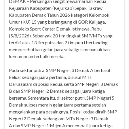
DEMAK – Persaingan sengit mewarnai hari kedua
Kejuaraan Kabupaten (Kejurkab) Sepak Takraw
Kabupaten Demak Tahun 2026 kategori Kelompok
Umur (KU) 15 yang berlangsung di GOR Kalijaga,
Kompleks Sport Center Demak Istimewa, Rabu
(5/8/2026). Sebanyak 20 tim tingkat SMP/MTs yang
terdiri atas 13 tim putra dan 7 tim putri bertanding
memperebutkan gelar juara sekaligus menunjukkan
kemampuan terbaik mereka.
Pada sektor putra, SMP Negeri 3 Demak A berhasil
keluar sebagai juara pertama, disusul MTs
Darussalam di posisi kedua, serta SMP Negeri 3 Demak
B dan SMP Negeri 2 Demak sebagai juara ketiga
bersama. Sementara itu, di sektor putri, SMP Negeri 5
Demak sukses meraih gelar juara pertama setelah
mengalahkan para pesaingnya. Posisi kedua diraih SMP
Negeri 2 Demak, sedangkan MTs Negeri 3 Demak
A dan SMP Negeri 1 Mijen A menempati juara ketiga