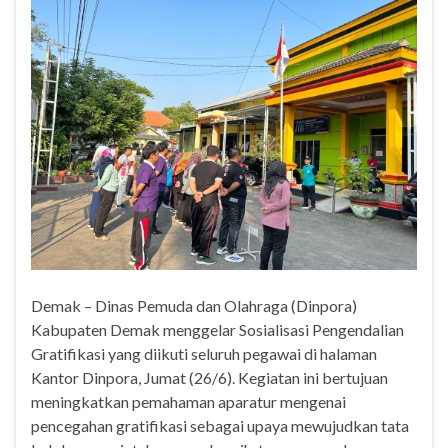
Demak – Dinas Pemuda dan Olahraga (Dinpora)
Kabupaten Demak menggelar Sosialisasi Pengendalian
Gratifikasi yang diikuti seluruh pegawai di halaman
Kantor Dinpora, Jumat (26/6). Kegiatan ini bertujuan
meningkatkan pemahaman aparatur mengenai
pencegahan gratifikasi sebagai upaya mewujudkan tata