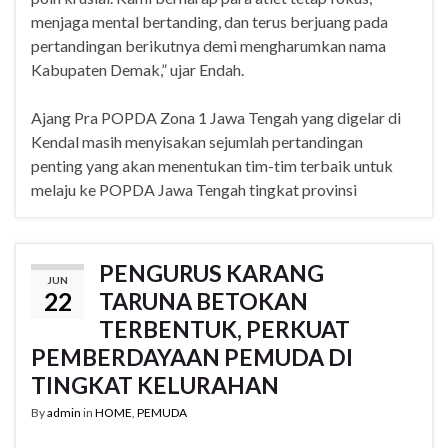
menjaga mental bertanding, dan terus berjuang pada
pertandingan berikutnya demi mengharumkan nama
Kabupaten Demak,” ujar Endah.
Ajang Pra POPDA Zona 1 Jawa Tengah yang digelar di
Kendal masih menyisakan sejumlah pertandingan
penting yang akan menentukan tim-tim terbaik untuk
melaju ke POPDA Jawa Tengah tingkat provinsi
PENGURUS KARANG
JUN
22
TARUNA BETOKAN
TERBENTUK, PERKUAT
PEMBERDAYAAN PEMUDA DI
TINGKAT KELURAHAN
By
admin
in
HOME
,
PEMUDA