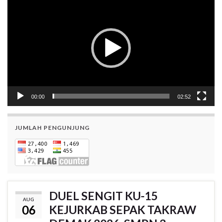
Player
00:00
02:52
JUMLAH PENGUNJUNG
DUEL SENGIT KU-15
AUG
06
KEJURKAB SEPAK TAKRAW