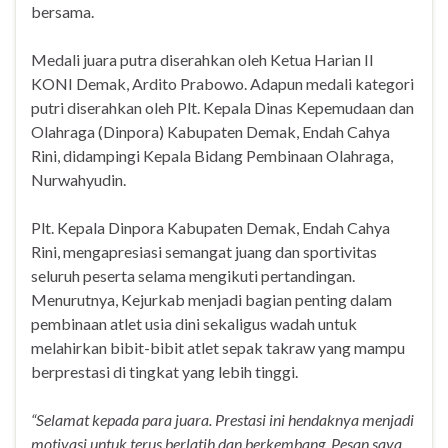
bersama.
Medali juara putra diserahkan oleh Ketua Harian II
KONI Demak, Ardito Prabowo. Adapun medali kategori
putri diserahkan oleh Plt. Kepala Dinas Kepemudaan dan
Olahraga (Dinpora) Kabupaten Demak, Endah Cahya
Rini, didampingi Kepala Bidang Pembinaan Olahraga,
Nurwahyudin.
Plt. Kepala Dinpora Kabupaten Demak, Endah Cahya
Rini, mengapresiasi semangat juang dan sportivitas
seluruh peserta selama mengikuti pertandingan.
Menurutnya, Kejurkab menjadi bagian penting dalam
pembinaan atlet usia dini sekaligus wadah untuk
melahirkan bibit-bibit atlet sepak takraw yang mampu
berprestasi di tingkat yang lebih tinggi.
“Selamat kepada para juara. Prestasi ini hendaknya menjadi
motivasi untuk terus berlatih dan berkembang. Pesan saya