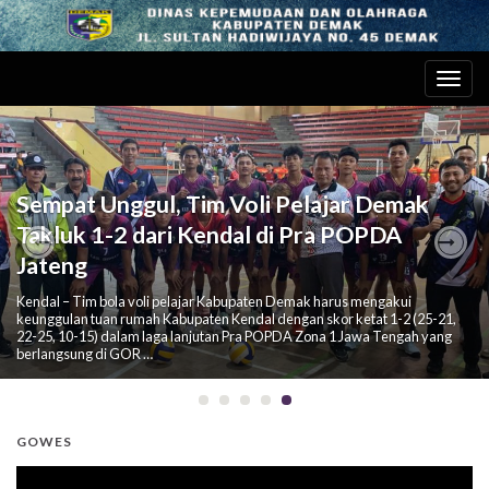
Togg
navig
DUEL SENGIT KU-15 KEJURKAB SEPAK
Sempat Unggul, Tim Voli Pelajar Demak
TAKRAW DEMAK 2026, SMPN 3 DEMAK
Takluk 1-2 dari Kendal di Pra POPDA
A DAN SMPN 5 DEMAK SABET JUARA
Jateng
Previous
Nex
DEMAK – Persaingan sengit mewarnai hari kedua Kejuaraan Kabupaten
Kendal – Tim bola voli pelajar Kabupaten Demak harus mengakui
(Kejurkab) Sepak Takraw Kabupaten Demak Tahun 2026 kategori
keunggulan tuan rumah Kabupaten Kendal dengan skor ketat 1-2 (25-21,
Kelompok Umur (KU) 15 yang berlangsung di GOR Kalijaga, Kompleks
22-25, 10-15) dalam laga lanjutan Pra POPDA Zona 1 Jawa Tengah yang
Sport Center Demak Istimewa, Rabu (5/8/2026). Sebanyak 20 tim …
berlangsung di GOR …
GOWES
Video