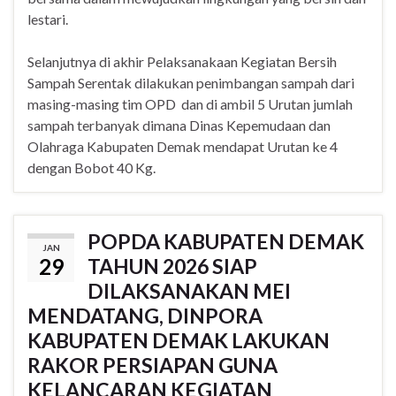
lestari.
Selanjutnya di akhir Pelaksanakaan Kegiatan Bersih
Sampah Serentak dilakukan penimbangan sampah dari
masing-masing tim OPD dan di ambil 5 Urutan jumlah
sampah terbanyak dimana Dinas Kepemudaan dan
Olahraga Kabupaten Demak mendapat Urutan ke 4
dengan Bobot 40 Kg.
POPDA KABUPATEN DEMAK
JAN
29
TAHUN 2026 SIAP
DILAKSANAKAN MEI
MENDATANG, DINPORA
KABUPATEN DEMAK LAKUKAN
RAKOR PERSIAPAN GUNA
KELANCARAN KEGIATAN