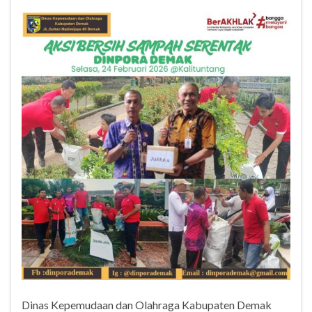
Dinas Kepemudaan dan Olahraga Kabupaten Demak