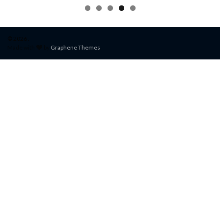
© 2026 .
Made with
by
Graphene Themes
.